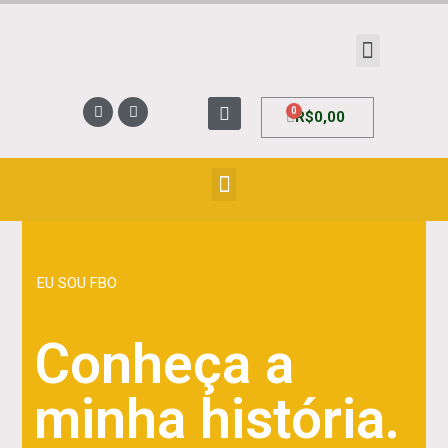
R$
0,00
EU SOU FBO
Conheça a
minha história.