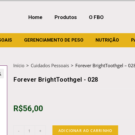
Home
Produtos
O FBO
SOAIS
GERENCIAMENTO DE PESO
NUTRIÇÃO
P
Início
>
Cuidados Pessoais
>
Forever BrightToothgel – 02
Forever BrightToothgel - 028
R$
56,00
-
+
ADICIONAR AO CARRINHO