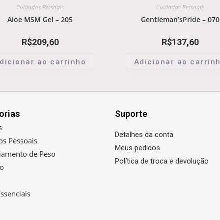
Cuidados Pessoais
Cuidados Pessoais
Aloe MSM Gel – 205
Gentleman’sPride – 070
R$
209,60
R$
137,60
dicionar ao carrinho
Adicionar ao carrin
orias
Suporte
s
Detalhes da conta
os Pessoais
Meus pedidos
iamento de Peso
Política de troca e devolução
ão
ssenciais